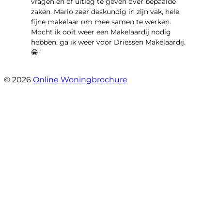
vragen en of uitleg te geven over bepaalde
zaken. Mario zeer deskundig in zijn vak, hele
fijne makelaar om mee samen te werken.
Mocht ik ooit weer een Makelaardij nodig
hebben, ga ik weer voor Driessen Makelaardij.
😁”
- Plutostraat 143
© 2026
Online Woningbrochure