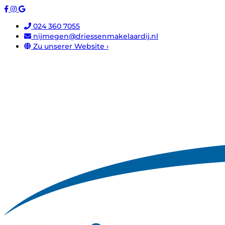
024 360 7055
nijmegen@driessenmakelaardij.nl
Zu unserer Website ›