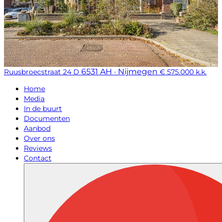
6531 AH · Nijmegen
Ruusbroecstraat 24 D
€ 575.000 k.k.
Home
Media
In de buurt
Documenten
Aanbod
Over ons
Reviews
Contact