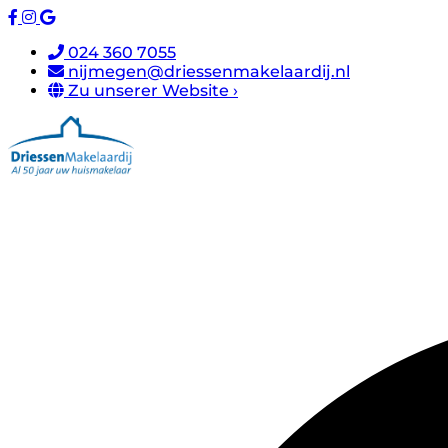
024 360 7055
nijmegen@driessenmakelaardij.nl
Zu unserer Website ›