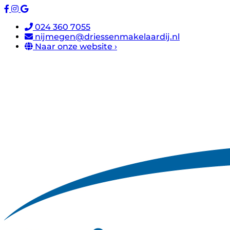
024 360 7055
nijmegen@driessenmakelaardij.nl
Naar onze website ›