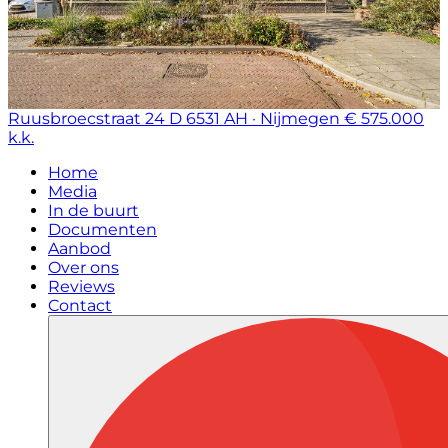
Ruusbroecstraat 24 D
6531 AH · Nijmegen
€ 575.000
k.k.
Home
Media
In de buurt
Documenten
Aanbod
Over ons
Reviews
Contact