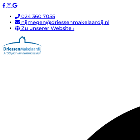
024 360 7055
nijmegen@driessenmakelaardij.nl
Zu unserer Website ›