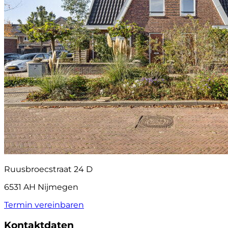
Ruusbroecstraat 24 D
6531 AH Nijmegen
Termin vereinbaren
Kontaktdaten