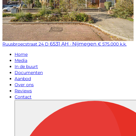
6531 AH · Nijmegen
Ruusbroecstraat 24 D
€ 575.000 k.k.
Home
Media
In de buurt
Documenten
Aanbod
Over ons
Reviews
Contact